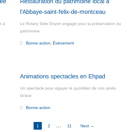
cée
Restauration du patrimoine local à
l’Abbaye-saint-felix-de-montceau
e à
Le Rotary Sète Doyen engagé pour la préservation du
patrimoine
Read More
Bonne action
,
Évènement
Animations spectacles en Ehpad
Un spectacle pour égayer le quotidien de nos ainés
Grâce
Read More
Bonne action
…
1
2
11
Next →