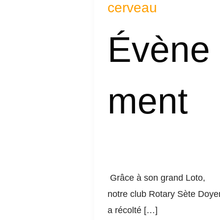
cerveau
cerveau
Évène
ment
Grâce à son grand Loto,
notre club Rotary Sète Doye
a récolté […]