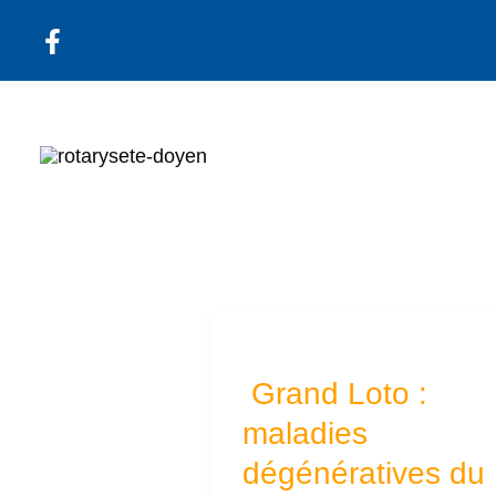
Aller
au
contenu
Grand
Loto :
Grand Loto :
maladies
maladies
dégénératives
dégénératives du
du