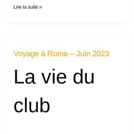
Lire la suite »
Voyage
à
Voyage à Rome – Juin 2023
Rome
–
La vie du
Juin
2023
club