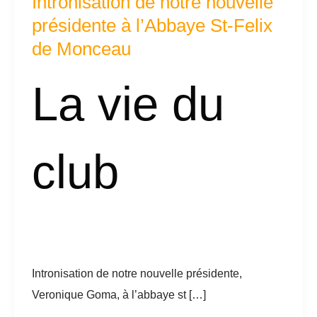
Intronisation de notre nouvelle
notre
présidente à l’Abbaye St-Felix
nouvelle
de Monceau
présidente
à
La vie du
l’Abbaye
St-
Felix
club
de
Monceau
Intronisation de notre nouvelle présidente,
Veronique Goma, à l’abbaye st […]