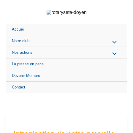
Aller
au
contenu
Accueil
Notre club
Nos actions
La presse en parle
Devenir Membre
Contact
Intronisation
de