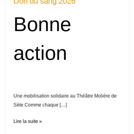
Don du sang 2026
sang
2026
Bonne
action
Une mobilisation solidaire au Théâtre Molière de
Sète Comme chaque […]
Lire la suite »