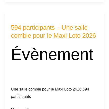
594
participants
594 participants – Une salle
–
comble pour le Maxi Loto 2026
Une
salle
Évènement
comble
pour
le
Maxi
Loto
2026
Une salle comble pour le Maxi Loto 2026 594
participants