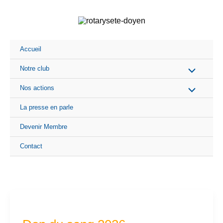
Aller
au
contenu
Accueil
Notre club
Nos actions
La presse en parle
Devenir Membre
Contact
Don
du