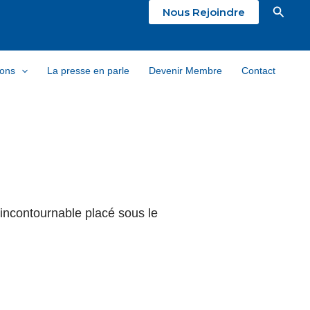
Reche
Nous Rejoindre
ions
La presse en parle
Devenir Membre
Contact
incontournable placé sous le