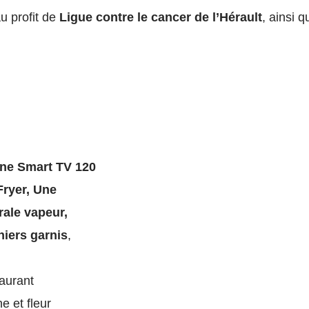
u profit de
Ligue contre le cancer de l’Hérault
, ainsi 
ne Smart TV 120
Fryer,
Une
rale vapeur,
niers garnis
,
aurant
e et fleur