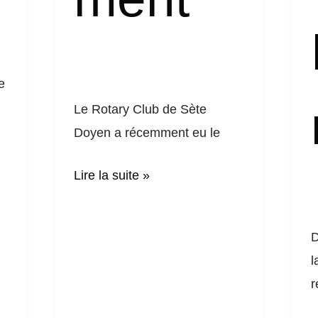
C
e
Le Rotary Club de Sète
Doyen a récemment eu le
Lire la suite »
D
l
r