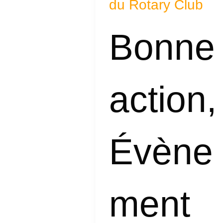
du Rotary Club
prometteur
du
Bonne
Rotary
Club
action
,
Évène
ment