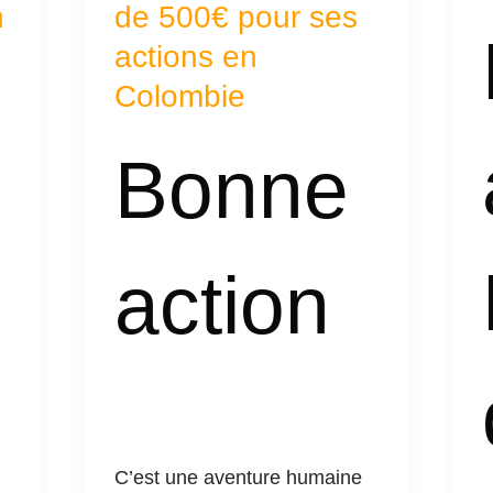
n
Sylvie
de 500€ pour ses
F
avec
d
actions en
un
m
Colombie
don
de
Bonne
500€
pour
ses
action
actions
en
Colombie
C’est une aventure humaine