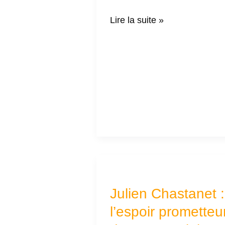
Lire la suite »
Julien
Chastanet
Julien Chastanet :
:
l’espoir prometteu
l’espoir