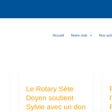
Accueil
Notre club
Nos act
Le
P
Rotary
à
Le Rotary Sète
Sète
l
Doyen soutient
Doyen
d
Sylvie avec un don
soutient
s