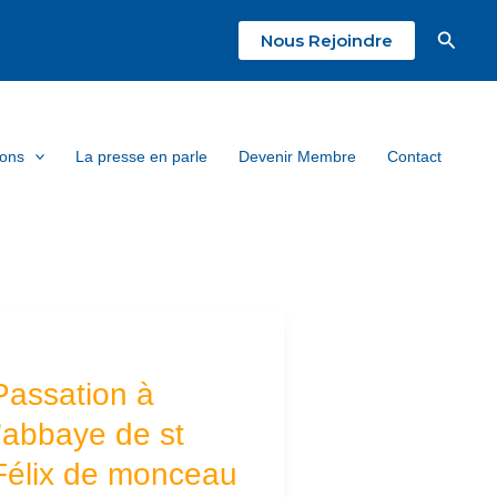
Reche
Nous Rejoindre
ions
La presse en parle
Devenir Membre
Contact
assation
Passation à
’abbaye
l’abbaye de st
e
Félix de monceau
t