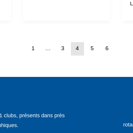
L
1
…
3
4
5
6
1 clubs, présents dans près
rota
phiques.