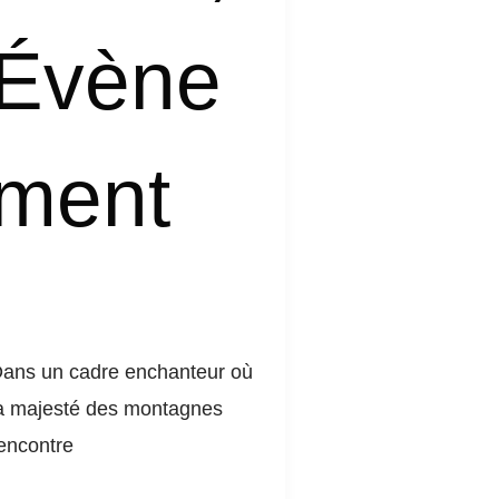
hambéry
Évène
ment
ans un cadre enchanteur où
a majesté des montagnes
encontre