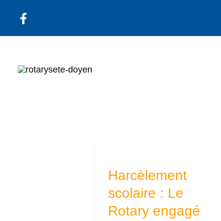
Aller
au
contenu
Harcèlement
scolaire
Harcèlement
:
scolaire : Le
Le
Rotary engagé
Rotary