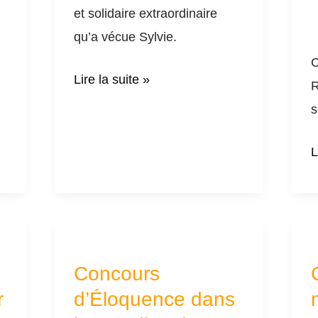
et solidaire extraordinaire
qu’a vécue Sylvie.
C
Lire la suite »
R
s
L
Concours
Q
d’Éloquence
l
Concours
dans
m
r
d’Éloquence dans
les
r