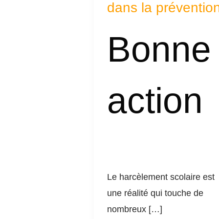
engagé
dans la préventio
dans
Bonne
la
prévention
action
Le harcèlement scolaire est
une réalité qui touche de
nombreux […]