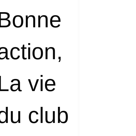
élix
Bonne
e
onceau
action
,
La vie
du club