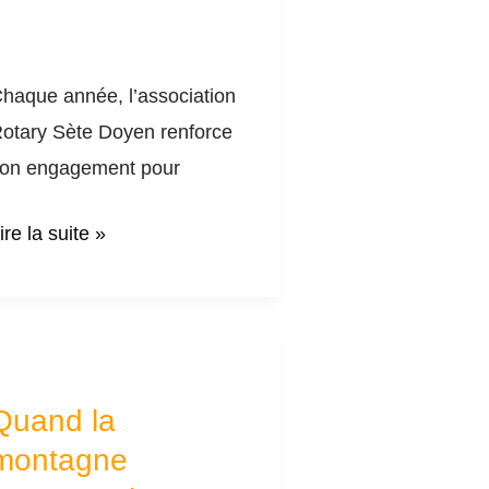
haque année, l’association
otary Sète Doyen renforce
on engagement pour
ire la suite »
uand
a
Quand la
ontagne
montagne
encontre