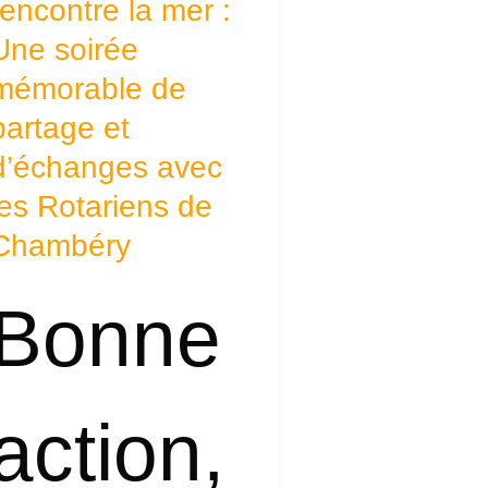
rencontre la mer :
a
er
Une soirée
mémorable de
ne
partage et
oirée
d’échanges avec
émorable
les Rotariens de
e
Chambéry
artage
t
Bonne
’échanges
vec
es
action
,
otariens
e