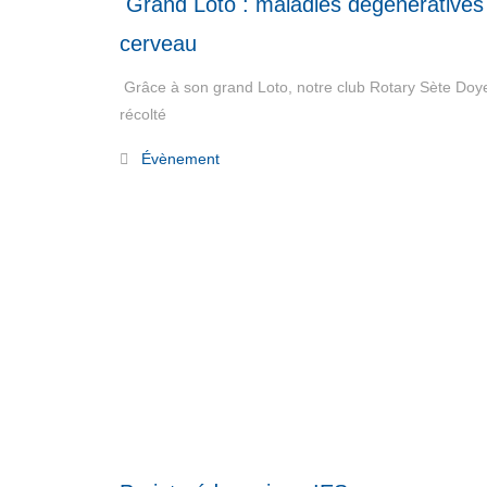
Grand Loto : maladies dégénératives
cerveau
Grâce à son grand Loto, notre club Rotary Sète Doy
récolté
Read More
Évènement