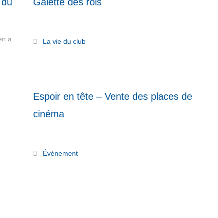
 du
Galette des rois
Read More
en a
La vie du club
Espoir en tête – Vente des places de
cinéma
Read More
Évènement